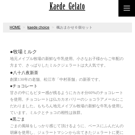
HOME
kaede choice
楓おまかせ６個セット
●牧場ミルク
地元メイプル牧場の新鮮な牛乳使用。小さなお子様からご年配の
方まで、さっぱりしたミルクジェラートは大人気です。
●
八十八夜新茶
創業130年の老舗、松江市「中村茶舗」の新茶です。
●チョコレート
甘さの中にもビター感が残るようにカカオ分60%のチョコレート
を使用。チョコレートは仏カカオバリーのショコラアメールにこ
だわりました。
もちろん地元メイプル牧場の新鮮な牛乳を使用し
ています。ミルクとチョコの相性は抜群。
●黒ごま
ごまの風味をしっかり感じて頂けるように、ベースにふんだんの
胡麻を使用し、ジェラートマシンから出てきたジェラートに更に